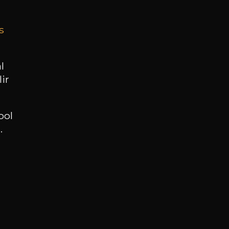
s
BESOIN D’UN CONSEIL ?
NOTRE SOMMELIER VOUS ACCOMPAGNE
l
ir
JE ME LAISSE GUIDER
ool
.