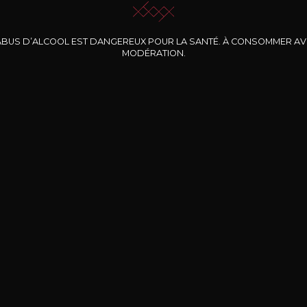
ABUS D’ALCOOL EST DANGEREUX POUR LA SANTÉ. À CONSOMMER A
MODÉRATION.
INE CLOS DES
BERNARD-MASSARD
CHÂTEAU DE
ROCHERS
PIBARNON
Pinot Noir Rosé MN
AOP
etite Fleur des
Bandol Rosé
ochers Rosé
2024
2024
2024
cl /
17
,04
75cl /
13
,40
75cl /
34
,75
15
12
31
,34€
,06€
,27€
Livraison Gratuite
Sécurisé
Livrais
À partir de 200€ d’achat
e 100% sécurisé
Sur votre lieu de tr