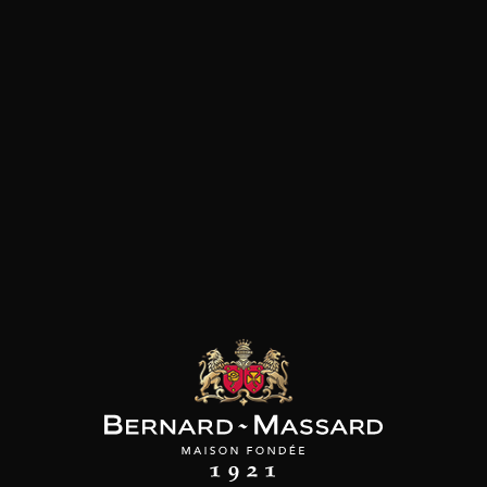
INE MARC ROY
DOMAINE MARC ROY
DOMAINE MARC ROY
ey Chambertin
Gevrey Chambertin « La
Gevrey Chambertin
e Alexandrine »
Justice »
« Vieilles Vignes »
2024
2024
2024
75cl /
75cl /
75cl /
222
146
126
,30€
,25€
,36€