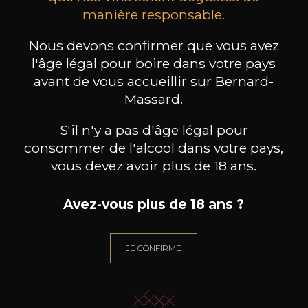
MAISON BROTTE
CHAMPAGNE DEUTZ
CH
manière responsable.
Esprit Côtes du Rhône
Blanc de Blancs
2023
2019
Nous devons confirmer que vous avez
199
/
Produit indisponible
150cl /
75
,86€
l'âge légal pour boire dans votre pays
avant de vous accueillir sur Bernard-
Massard.
S'il n'y a pas d'âge légal pour
consommer de l'alcool dans votre pays,
vous devez avoir plus de 18 ans.
BESOIN D’UN CONSEIL ?
NOTRE SOMMELIER VOUS ACCOMPAGNE
Avez-vous plus de 18 ans ?
JE ME LAISSE GUIDER
JE CONFIRME