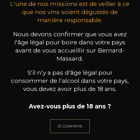
L'une de nos missions est de veiller à ce
que nos vins soient dégustés de
manière responsable.
MAISON BROTTE
CHAMPAGNE DEUTZ
CH
Nous devons confirmer que vous avez
Esprit Côtes du Rhône
Blanc de Blancs
l'âge légal pour boire dans votre pays
2023
2019
avant de vous accueillir sur Bernard-
199
/
Produit indisponible
Massard.
150cl /
75
,86€
S'il n'y a pas d'âge légal pour
consommer de l'alcool dans votre pays,
vous devez avoir plus de 18 ans.
Avez-vous plus de 18 ans ?
BESOIN D’UN CONSEIL ?
NOTRE SOMMELIER VOUS ACCOMPAGNE
JE CONFIRME
JE ME LAISSE GUIDER