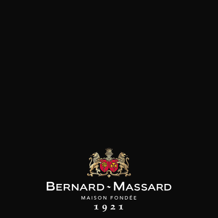
Poissons et crustacés
les clients qui ont acheté ce
produit ont également acheté
ceux-ci