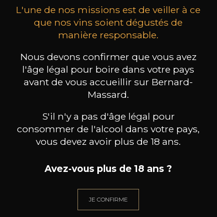
L'une de nos missions est de veiller à ce
que nos vins soient dégustés de
manière responsable.
Nous devons confirmer que vous avez
DECUGNANO DEI BARBI
DECUGNANO DEI BARBI
DEC
Frammento/Villa Barbi
A.D.1212
l'âge légal pour boire dans votre pays
2024
2021
avant de vous accueillir sur Bernard-
Massard.
11
22
75cl /
75cl /
7
,74€
,23€
S'il n'y a pas d'âge légal pour
consommer de l'alcool dans votre pays,
vous devez avoir plus de 18 ans.
Avez-vous plus de 18 ans ?
BESOIN D’UN CONSEIL ?
NOTRE SOMMELIER VOUS ACCOMPAGNE
JE CONFIRME
JE ME LAISSE GUIDER