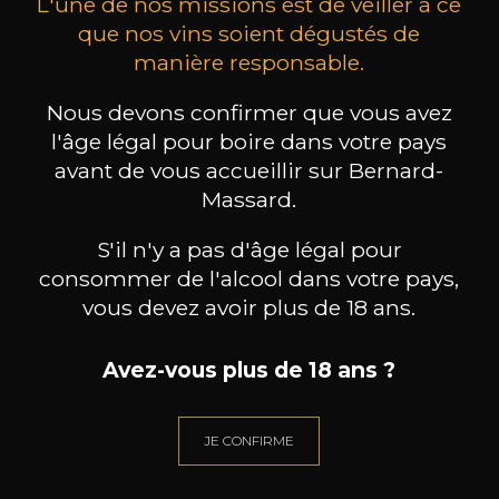
L'une de nos missions est de veiller à ce
que nos vins soient dégustés de
manière responsable.
FATTORIA SELVAPIANA
FATTORIA SELVAPIANA
FAT
Nous devons confirmer que vous avez
Chianti Rufina Vendemmia
Chianti Rufina Riserva Vigneto
Pomin
DOCG
Erchi DOCG
l'âge légal pour boire dans votre pays
2023
2019
avant de vous accueillir sur Bernard-
14
46
Massard.
75cl /
75cl /
7
,76€
,22€
S'il n'y a pas d'âge légal pour
consommer de l'alcool dans votre pays,
vous devez avoir plus de 18 ans.
Avez-vous plus de 18 ans ?
BESOIN D’UN CONSEIL ?
NOTRE SOMMELIER VOUS ACCOMPAGNE
JE CONFIRME
JE ME LAISSE GUIDER