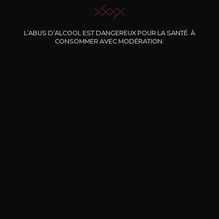
L’ABUS D’ALCOOL EST DANGEREUX POUR LA SANTÉ. À
Nos promotions
CONSOMMER AVEC MODÉRATION.
DOMAINE CLOS DES
BERNARD-MASSARD
CHÂ