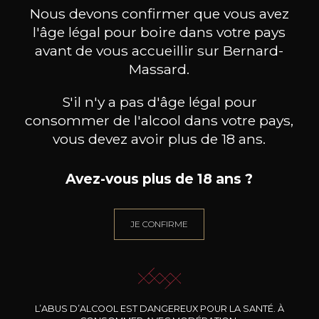
ceux-ci
Nous devons confirmer que vous avez
l'âge légal pour boire dans votre pays
avant de vous accueillir sur Bernard-
Massard.
S'il n'y a pas d'âge légal pour
consommer de l'alcool dans votre pays,
vous devez avoir plus de 18 ans.
Avez-vous plus de 18 ans ?
JE CONFIRME
DOMAINE CLOS DES
DOMAINE CLOS DES
DO
ROCHERS
ROCHERS
Petite Fleur des Rochers
Prototype Chardonnay
Pinot 
Sauvignon Blanc
2024
2025
L’ABUS D’ALCOOL EST DANGEREUX POUR LA SANTÉ. À