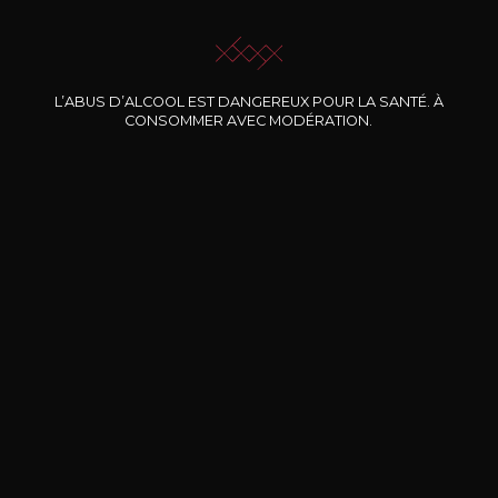
JE ME LAISSE GUIDER
L’ABUS D’ALCOOL EST DANGEREUX POUR LA SANTÉ. À
CONSOMMER AVEC MODÉRATION.
Nos promotions