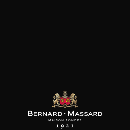
Viandes rouges
Volaille
les clients qui ont acheté ce
produit ont également acheté
ceux-ci