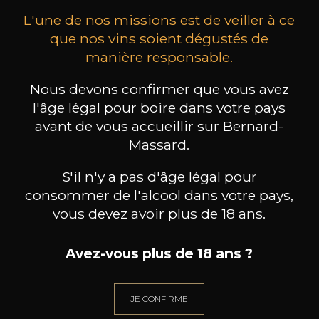
L'une de nos missions est de veiller à ce
que nos vins soient dégustés de
manière responsable.
Nous devons confirmer que vous avez
CELLIER AUX MOINES
CELLIER AUX MOINES
CE
l'âge légal pour boire dans votre pays
Felix Helix – Bourgogne
Felix Helix – Bourgogne Pinot
Feli
Chardonnay
Noir
avant de vous accueillir sur Bernard-
2022
2021
Massard.
25
29
75cl /
75cl /
75
,16€
,25€
S'il n'y a pas d'âge légal pour
consommer de l'alcool dans votre pays,
vous devez avoir plus de 18 ans.
Avez-vous plus de 18 ans ?
BESOIN D’UN CONSEIL ?
NOTRE SOMMELIER VOUS ACCOMPAGNE
JE CONFIRME