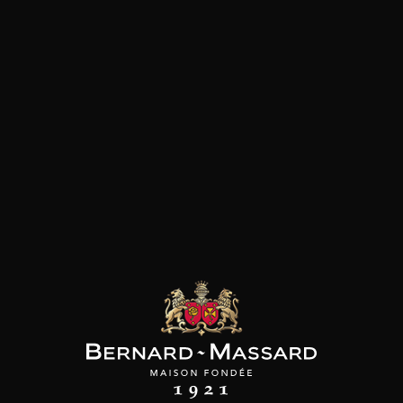
SON BROTTE
CHAMPAGNE DEUTZ
CHAMPAGNE DEUTZ
 Côtes du Rhône
Blanc de Blancs
Blanc de Blancs
2023
2019
2020
98
/
150cl /
199
t indisponible
75cl /
,56€
,86€