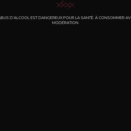
ABUS D’ALCOOL EST DANGEREUX POUR LA SANTÉ. À CONSOMMER A
MODÉRATION.
INE CLOS DES
BERNARD-MASSARD
CHÂTEAU DE
ROCHERS
PIBARNON
Pinot Noir Rosé MN
AOP
etite Fleur des
Bandol Rosé
ochers Rosé
2024
2024
2024
cl /
17
,04
75cl /
13
,40
75cl /
34
,75
15
12
31
,34€
,06€
,27€
Livraison Gratuite
Sécurisé
Livrais
À partir de 200€ d’achat
e 100% sécurisé
Sur votre lieu de tr