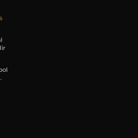
s
BESOIN D’UN CONSEIL ?
NOTRE SOMMELIER VOUS ACCOMPAGNE
l
ir
JE ME LAISSE GUIDER
ool
.