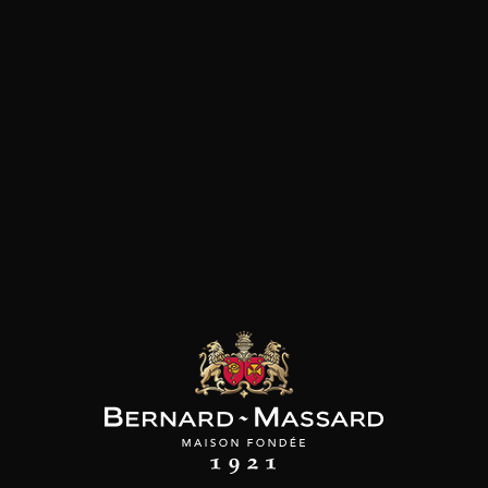
Viande rouge
les clients qui ont acheté ce
produit ont également acheté
ceux-ci