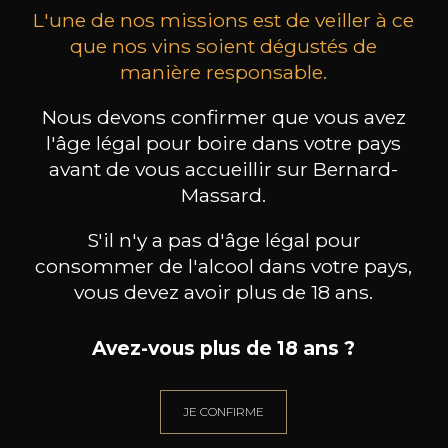
L'une de nos missions est de veiller à ce
que nos vins soient dégustés de
manière responsable.
Nous devons confirmer que vous avez
MAISON BROTTE
CHAMPAGNE DEUTZ
CH
Esprit Côtes du Rhône
Blanc de Blancs
l'âge légal pour boire dans votre pays
2023
2019
avant de vous accueillir sur Bernard-
Massard.
199
/
Produit indisponible
150cl /
75
,86€
S'il n'y a pas d'âge légal pour
consommer de l'alcool dans votre pays,
vous devez avoir plus de 18 ans.
Avez-vous plus de 18 ans ?
BESOIN D’UN CONSEIL ?
NOTRE SOMMELIER VOUS ACCOMPAGNE
JE CONFIRME
JE ME LAISSE GUIDER