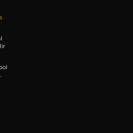
s
BESOIN D’UN CONSEIL ?
NOTRE SOMMELIER VOUS ACCOMPAGNE
l
ir
JE ME LAISSE GUIDER
ool
.