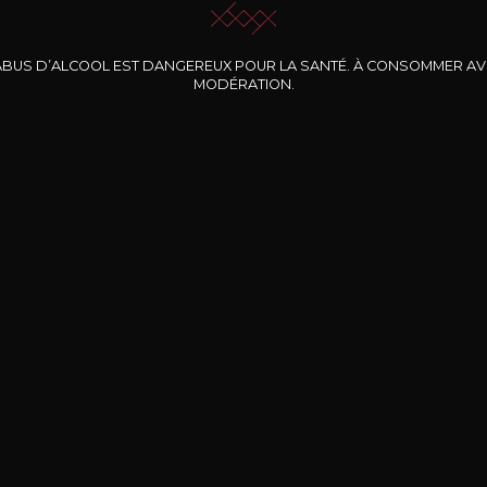
ABUS D’ALCOOL EST DANGEREUX POUR LA SANTÉ. À CONSOMMER A
MODÉRATION.
INE CLOS DES
BERNARD-MASSARD
CHÂTEAU DE
ROCHERS
PIBARNON
Pinot Noir Rosé MN
AOP
etite Fleur des
Bandol Rosé
ochers Rosé
2024
2024
2024
cl /
17
,04
75cl /
13
,40
75cl /
34
,75
15
12
31
,34€
,06€
,27€
Livraison Gratuite
Sécurisé
Livrais
À partir de 200€ d’achat
e 100% sécurisé
Sur votre lieu de tr