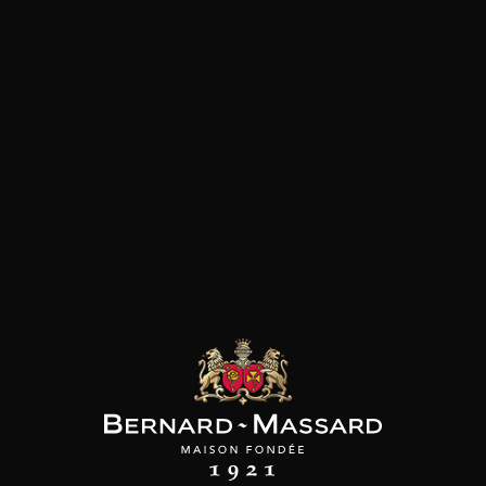
SON BROTTE
CHAMPAGNE DEUTZ
CHAMPAGNE DEUTZ
 Côtes du Rhône
Blanc de Blancs
Blanc de Blancs
2023
2019
2020
98
/
150cl /
199
t indisponible
75cl /
,56€
,86€