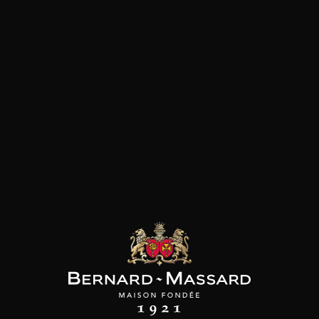
SON BROTTE
CHAMPAGNE DEUTZ
CHAMPAGNE DEUTZ
 Côtes du Rhône
Blanc de Blancs
Blanc de Blancs
2023
2019
2020
98
/
150cl /
199
t indisponible
75cl /
,56€
,86€