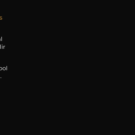
s
BESOIN D’UN CONSEIL ?
NOTRE SOMMELIER VOUS ACCOMPAGNE
l
ir
JE ME LAISSE GUIDER
ool
.