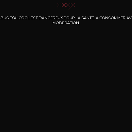
ABUS D’ALCOOL EST DANGEREUX POUR LA SANTÉ. À CONSOMMER A
MODÉRATION.
INE CLOS DES
BERNARD-MASSARD
CHÂTEAU DE
ROCHERS
PIBARNON
Pinot Noir Rosé MN
AOP
etite Fleur des
Bandol Rosé
ochers Rosé
2024
2024
2024
cl /
17
,04
75cl /
13
,40
75cl /
34
,75
15
12
31
,34€
,06€
,27€
Livraison Gratuite
Sécurisé
Livrais
À partir de 200€ d’achat
e 100% sécurisé
Sur votre lieu de tr