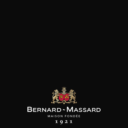
Fromage
les clients qui ont acheté ce
produit ont également acheté
ceux-ci