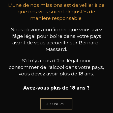
L'une de nos missions est de veiller à ce
que nos vins soient dégustés de
manière responsable.
Nous devons confirmer que vous avez
CHAMPAGNE DEUTZ
CHAMPAGNE DEUTZ
CH
Blanc de Blancs
Blanc de Blancs
l'âge légal pour boire dans votre pays
2020
2019
avant de vous accueillir sur Bernard-
Massard.
98
199
75cl /
150cl /
75c
,56€
,86€
S'il n'y a pas d'âge légal pour
consommer de l'alcool dans votre pays,
vous devez avoir plus de 18 ans.
Avez-vous plus de 18 ans ?
BESOIN D’UN CONSEIL ?
NOTRE SOMMELIER VOUS ACCOMPAGNE
JE CONFIRME
JE ME LAISSE GUIDER