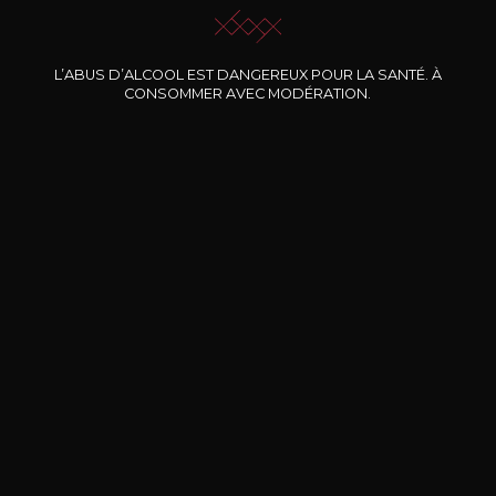
L’ABUS D’ALCOOL EST DANGEREUX POUR LA SANTÉ. À
Nos promotions
CONSOMMER AVEC MODÉRATION.
DOMAINE CLOS DES
BERNARD-MASSARD
CHÂ