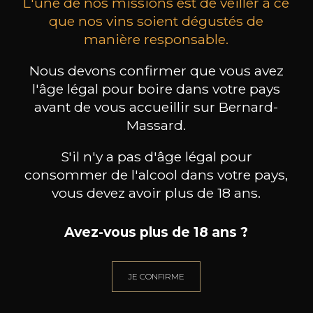
L'une de nos missions est de veiller à ce
que nos vins soient dégustés de
manière responsable.
MAISON BROTTE
CHAMPAGNE DEUTZ
CH
Nous devons confirmer que vous avez
Esprit Côtes du Rhône
Blanc de Blancs
2023
2019
l'âge légal pour boire dans votre pays
avant de vous accueillir sur Bernard-
199
/
Produit indisponible
Massard.
150cl /
75
,86€
S'il n'y a pas d'âge légal pour
consommer de l'alcool dans votre pays,
vous devez avoir plus de 18 ans.
Avez-vous plus de 18 ans ?
BESOIN D’UN CONSEIL ?
NOTRE SOMMELIER VOUS ACCOMPAGNE
JE CONFIRME
JE ME LAISSE GUIDER