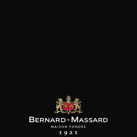
SON BROTTE
CHAMPAGNE DEUTZ
CHAMPAGNE DEUTZ
 Côtes du Rhône
Blanc de Blancs
Blanc de Blancs
2023
2019
2020
98
/
150cl /
199
t indisponible
75cl /
,56€
,86€