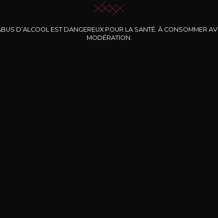
ABUS D’ALCOOL EST DANGEREUX POUR LA SANTÉ. À CONSOMMER A
MODÉRATION.
INE CLOS DES
BERNARD-MASSARD
CHÂTEAU DE
ROCHERS
PIBARNON
Pinot Noir Rosé MN
AOP
etite Fleur des
Bandol Rosé
ochers Rosé
2024
2024
2024
cl /
17
,04
75cl /
13
,40
75cl /
34
,75
15
12
31
,34€
,06€
,27€
Livraison Gratuite
Sécurisé
Livrais
À partir de 200€ d’achat
e 100% sécurisé
Sur votre lieu de tr