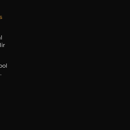
s
BESOIN D’UN CONSEIL ?
NOTRE SOMMELIER VOUS ACCOMPAGNE
l
ir
JE ME LAISSE GUIDER
ool
.