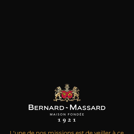
les clients qui ont acheté ce
produit ont également acheté
ceux-ci
L'une de nos missions est de veiller à ce