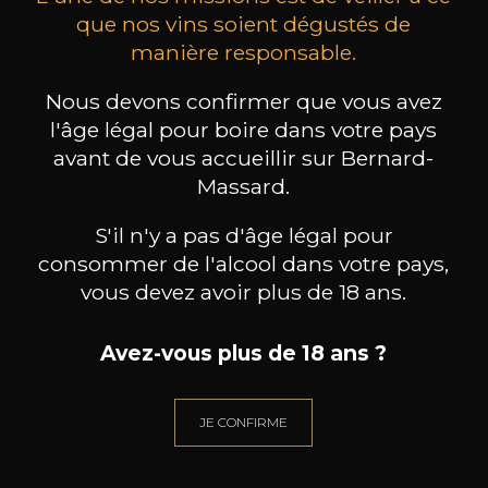
que nos vins soient dégustés de
manière responsable.
MAISON BROTTE
CHAMPAGNE DEUTZ
CH
Esprit Côtes du Rhône
Blanc de Blancs
Nous devons confirmer que vous avez
2023
2019
l'âge légal pour boire dans votre pays
avant de vous accueillir sur Bernard-
199
/
Produit indisponible
150cl /
75
Massard.
,86€
S'il n'y a pas d'âge légal pour
consommer de l'alcool dans votre pays,
vous devez avoir plus de 18 ans.
BESOIN D’UN CONSEIL ?
Avez-vous plus de 18 ans ?
NOTRE SOMMELIER VOUS ACCOMPAGNE
JE CONFIRME
JE ME LAISSE GUIDER