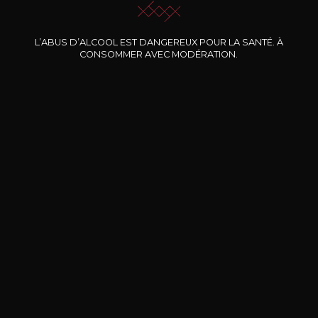
Nos promotions
L’ABUS D’ALCOOL EST DANGEREUX POUR LA SANTÉ. À
CONSOMMER AVEC MODÉRATION.
DOMAINE CLOS DES
BERNARD-MASSARD
CHÂ
ROCHERS
Pinot Noir Rosé MN AOP