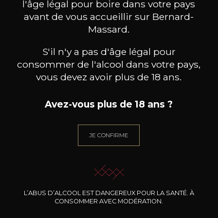
l'âge légal pour boire dans votre pays
avant de vous accueillir sur Bernard-
Massard.
S'il n'y a pas d'âge légal pour
consommer de l'alcool dans votre pays,
vous devez avoir plus de 18 ans.
Avez-vous plus de 18 ans ?
JE CONFIRME
CAVE DE MONTPEYROUX
MAISON BROTTE
Extrème – Gris de Gris
Esprit Côtes du Rhône
Palom
2025
2023
7
/
Produit indisponible
75cl /
75
,41€
L’ABUS D’ALCOOL EST DANGEREUX POUR LA SANTÉ. À
CONSOMMER AVEC MODÉRATION.