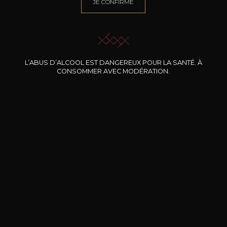
JE CONFIRME
NOTRE SOMMELIER VOUS ACCOMPAGNE
JE ME LAISSE GUIDER
L’ABUS D’ALCOOL EST DANGEREUX POUR LA SANTÉ. À
CONSOMMER AVEC MODÉRATION.
Nos promotions