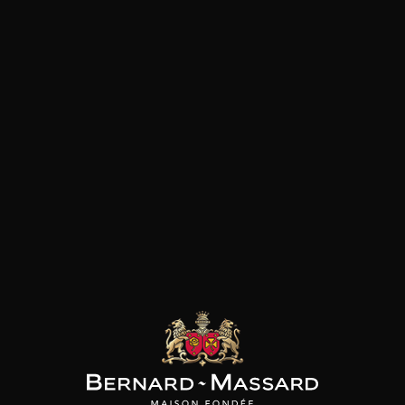
Accords Mets
Agneau
Pâtes
Pizza
Viandes rouges
les clients qui ont acheté ce
produit ont également acheté
ceux-ci