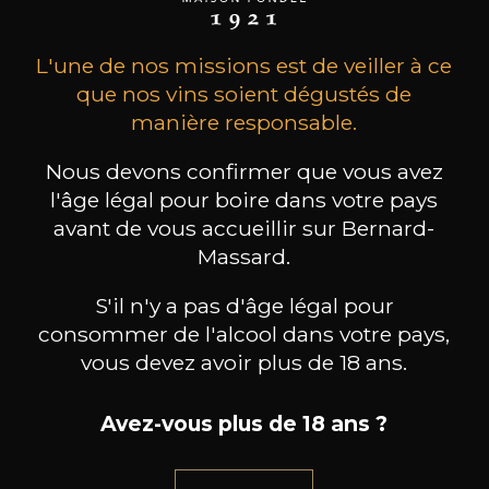
L'une de nos missions est de veiller à ce
que nos vins soient dégustés de
manière responsable.
Nous devons confirmer que vous avez
l'âge légal pour boire dans votre pays
CARRANCO
CARRANCO
avant de vous accueillir sur Bernard-
Etna Bianco Villa dei Baroni
Etna Rosso Villa dei Baroni
Etna 
Massard.
2024
2020
30
32
S'il n'y a pas d'âge légal pour
75cl /
75cl /
75
,61€
,64€
consommer de l'alcool dans votre pays,
vous devez avoir plus de 18 ans.
Avez-vous plus de 18 ans ?
BESOIN D’UN CONSEIL ?