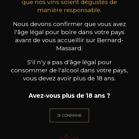
que nos vins soient dégustés de
manière responsable.
MAISON BROTTE
CHAMPAGNE DEUTZ
CH
Esprit Côtes du Rhône
Blanc de Blancs
2023
2019
Nous devons confirmer que vous avez
l'âge légal pour boire dans votre pays
199
/
Produit indisponible
avant de vous accueillir sur Bernard-
150cl /
75
,86€
Massard.
S'il n'y a pas d'âge légal pour
consommer de l'alcool dans votre pays,
vous devez avoir plus de 18 ans.
BESOIN D’UN CONSEIL ?
Avez-vous plus de 18 ans ?
NOTRE SOMMELIER VOUS ACCOMPAGNE
JE ME LAISSE GUIDER
JE CONFIRME