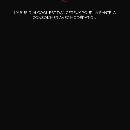
Nos promotions
L’ABUS D’ALCOOL EST DANGEREUX POUR LA SANTÉ. À
CONSOMMER AVEC MODÉRATION.
DOMAINE CLOS DES
BERNARD-MASSARD
CHÂ
ROCHERS
Pinot Noir Rosé MN AOP
La Petite Fleur des Rochers
2024
Rosé