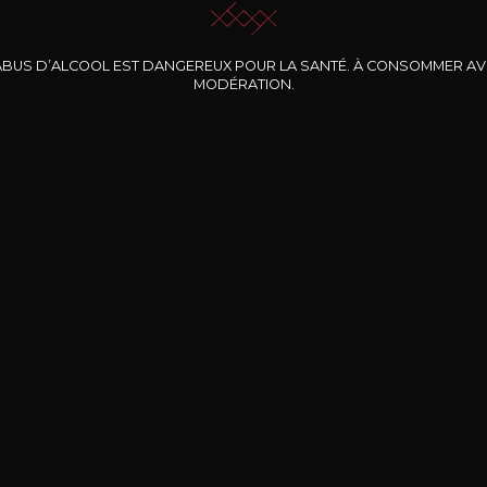
ABUS D’ALCOOL EST DANGEREUX POUR LA SANTÉ. À CONSOMMER A
MODÉRATION.
INE CLOS DES
BERNARD-MASSARD
CHÂTEAU DE
ROCHERS
PIBARNON
Pinot Noir Rosé MN
AOP
etite Fleur des
Bandol Rosé
ochers Rosé
2024
2024
2024
cl /
17
,04
75cl /
13
,40
75cl /
34
,75
15
12
31
,34€
,06€
,27€
Livraison Gratuite
Sécurisé
Livrais
À partir de 200€ d’achat
e 100% sécurisé
Sur votre lieu de tr