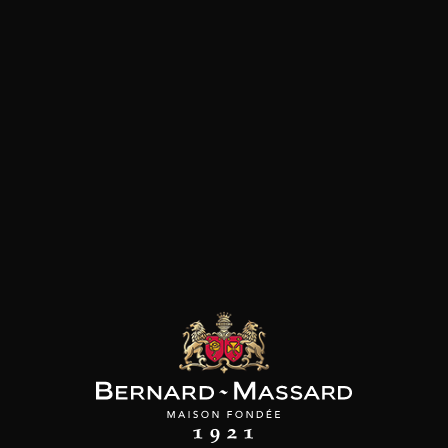
SON BROTTE
CHAMPAGNE DEUTZ
CHAMPAGNE DEUTZ
 Côtes du Rhône
Blanc de Blancs
Blanc de Blancs
2023
2019
2020
98
/
150cl /
199
t indisponible
75cl /
,56€
,86€