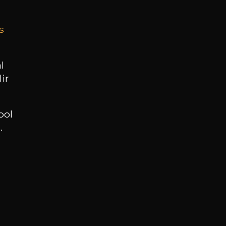
s
BESOIN D’UN CONSEIL ?
NOTRE SOMMELIER VOUS ACCOMPAGNE
l
ir
JE ME LAISSE GUIDER
ool
.