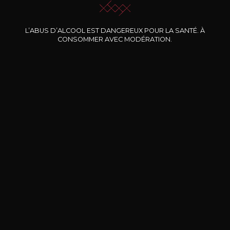
Nos promotions
L’ABUS D’ALCOOL EST DANGEREUX POUR LA SANTÉ. À
CONSOMMER AVEC MODÉRATION.
DOMAINE CLOS DES
BERNARD-MASSARD
CHÂ
ROCHERS
Pinot Noir Rosé MN AOP