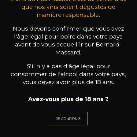
que nos vins soient dégustés de
manière responsable.
FRANZ KELLER
FRANZ KELLER
Steinriese Spätburgunder
Schlossberg Spätburgunder
Eic
Nous devons confirmer que vous avez
2022
2022
l'âge légal pour boire dans votre pays
avant de vous accueillir sur Bernard-
136
96
75cl /
75cl /
75
Massard.
,80€
,90€
S'il n'y a pas d'âge légal pour
consommer de l'alcool dans votre pays,
vous devez avoir plus de 18 ans.
BESOIN D’UN CONSEIL ?
Avez-vous plus de 18 ans ?
NOTRE SOMMELIER VOUS ACCOMPAGNE
JE CONFIRME
JE ME LAISSE GUIDER