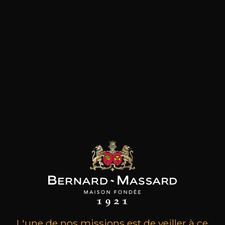
les clients qui ont acheté ce
produit ont également acheté
ceux-ci
L'une de nos missions est de veiller à ce