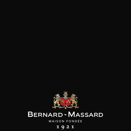
ENA FUCCI
ELENA FUCCI
MAISON BROTTE
Sceg
Titolo by Amphora
Esprit Côtes du Rhône
2022
2020
2023
22
50
/
/
75cl /
Produit indisponible
,82€
,02€