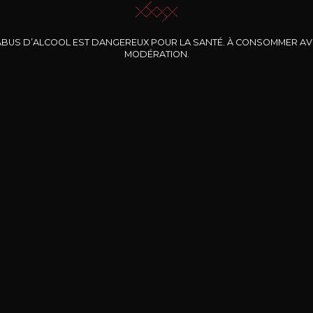
ABUS D’ALCOOL EST DANGEREUX POUR LA SANTÉ. À CONSOMMER A
MODÉRATION.
INE CLOS DES
BERNARD-MASSARD
CHÂTEAU DE
ROCHERS
PIBARNON
Pinot Noir Rosé MN
AOP
etite Fleur des
Bandol Rosé
ochers Rosé
2024
2024
2024
cl /
17
,04
75cl /
13
,40
75cl /
34
,75
15
12
31
,34€
,06€
,27€
Livraison Gratuite
Sécurisé
Livrais
À partir de 200€ d’achat
e 100% sécurisé
Sur votre lieu de tr