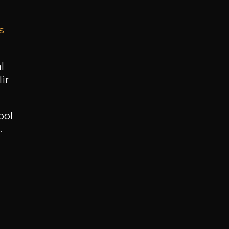
s
BESOIN D’UN CONSEIL ?
NOTRE SOMMELIER VOUS ACCOMPAGNE
l
ir
JE ME LAISSE GUIDER
ool
.