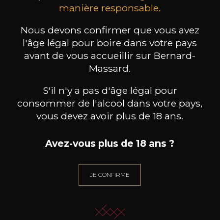
MAISON BROTTE
CHAMPAGNE DEUTZ
CH
manière responsable.
Esprit Côtes du Rhône
Blanc de Blancs
2023
2019
Nous devons confirmer que vous avez
199
/
Produit indisponible
l'âge légal pour boire dans votre pays
150cl /
75
,86€
avant de vous accueillir sur Bernard-
Massard.
S'il n'y a pas d'âge légal pour
consommer de l'alcool dans votre pays,
vous devez avoir plus de 18 ans.
BESOIN D’UN CONSEIL ?
NOTRE SOMMELIER VOUS ACCOMPAGNE
Avez-vous plus de 18 ans ?
JE ME LAISSE GUIDER
JE CONFIRME
Nos promotions