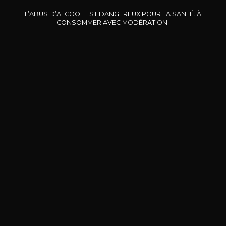
L’ABUS D’ALCOOL EST DANGEREUX POUR LA SANTÉ. À
CONSOMMER AVEC MODÉRATION.
DOMAINE CLOS DES
BERNARD-MASSARD
CHÂ
ROCHERS
Pinot Noir Rosé MN AOP
La Petite Fleur des Rochers
2024
Rosé
2024