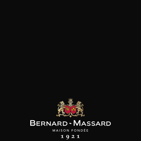
SON BROTTE
CHAMPAGNE DEUTZ
CHAMPAGNE DEUTZ
 Côtes du Rhône
Blanc de Blancs
Blanc de Blancs
2023
2019
2020
98
/
150cl /
199
t indisponible
75cl /
,56€
,86€