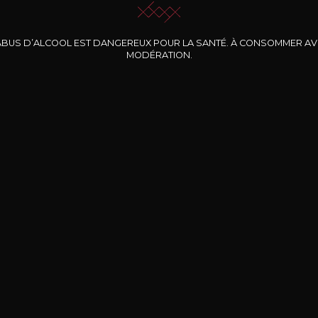
ABUS D’ALCOOL EST DANGEREUX POUR LA SANTÉ. À CONSOMMER A
MODÉRATION.
INE CLOS DES
BERNARD-MASSARD
CHÂTEAU DE
ROCHERS
PIBARNON
Pinot Noir Rosé MN
AOP
etite Fleur des
Bandol Rosé
ochers Rosé
2024
2024
2024
cl /
17
,04
75cl /
13
,40
75cl /
34
,75
15
12
31
,34€
,06€
,27€
Livraison Gratuite
Sécurisé
Livrais
À partir de 200€ d’achat
e 100% sécurisé
Sur votre lieu de tr