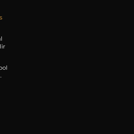
s
BESOIN D’UN CONSEIL ?
NOTRE SOMMELIER VOUS ACCOMPAGNE
l
ir
JE ME LAISSE GUIDER
ool
.