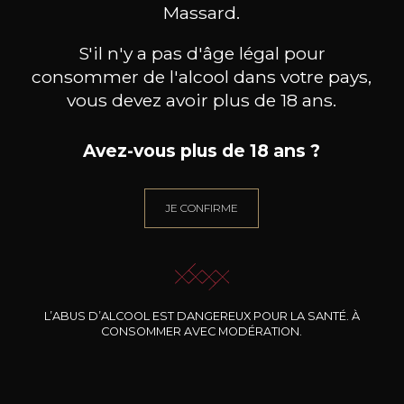
BESOIN D’UN CONSEIL ?
Massard.
NOTRE SOMMELIER VOUS ACCOMPAGNE
S'il n'y a pas d'âge légal pour
JE ME LAISSE GUIDER
consommer de l'alcool dans votre pays,
vous devez avoir plus de 18 ans.
Avez-vous plus de 18 ans ?
Nos promotions
JE CONFIRME
L’ABUS D’ALCOOL EST DANGEREUX POUR LA SANTÉ. À
CONSOMMER AVEC MODÉRATION.