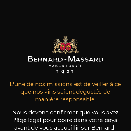
MAISON BROTTE
CHAMPAGNE DEUTZ
CH
Esprit Côtes du Rhône
Blanc de Blancs
2023
2019
199
/
Produit indisponible
L'une de nos missions est de veiller à ce
150cl /
75
,86€
que nos vins soient dégustés de
manière responsable.
Nous devons confirmer que vous avez
l'âge légal pour boire dans votre pays
avant de vous accueillir sur Bernard-