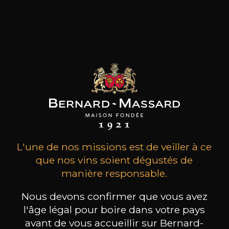
MAISON BROTTE
CHAMPAGNE DEUTZ
CH
Esprit Côtes du Rhône
Blanc de Blancs
2023
2019
199
/
Produit indisponible
L'une de nos missions est de veiller à ce
150cl /
75
,86€
que nos vins soient dégustés de
manière responsable.
Nous devons confirmer que vous avez
l'âge légal pour boire dans votre pays
avant de vous accueillir sur Bernard-