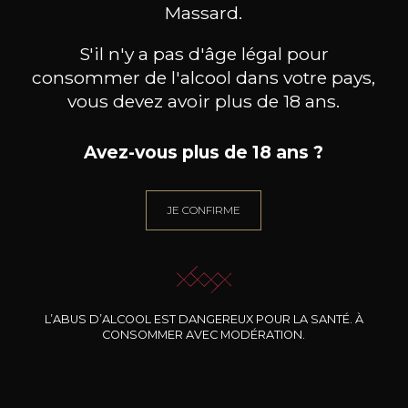
BESOIN D’UN CONSEIL ?
Massard.
NOTRE SOMMELIER VOUS ACCOMPAGNE
S'il n'y a pas d'âge légal pour
JE ME LAISSE GUIDER
consommer de l'alcool dans votre pays,
vous devez avoir plus de 18 ans.
Avez-vous plus de 18 ans ?
Nos promotions
JE CONFIRME
L’ABUS D’ALCOOL EST DANGEREUX POUR LA SANTÉ. À
CONSOMMER AVEC MODÉRATION.