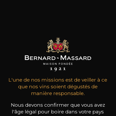
Le Domaine compte parmi les plus importants
de la Moselle Luxembourgeoise et s’enorgueillit
de posséder des vignes dans les meilleurs
terroirs de la région. Situé dans le village
pittoresque de Schengen, le domaine Thill fait
partie des plus grandes exploitations vinicoles du
Grand-Duché de Luxembourg et représente
une production annuelle de 70.000 bouteilles.
les clients qui ont acheté ce
produit ont également acheté
L'une de nos missions est de veiller à ce
ceux-ci
que nos vins soient dégustés de
manière responsable.
Nous devons confirmer que vous avez
l'âge légal pour boire dans votre pays