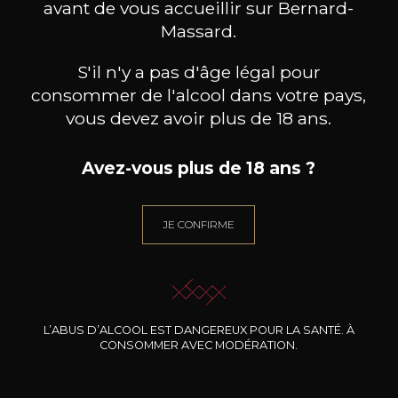
avant de vous accueillir sur Bernard-
Massard.
S'il n'y a pas d'âge légal pour
consommer de l'alcool dans votre pays,
vous devez avoir plus de 18 ans.
Avez-vous plus de 18 ans ?
DOMAINE THILL
DOMAINE THILL
JE CONFIRME
Riesling Thill’s Wintrange
Pinot blanc Thill’s Coteaux de
Pin
Felsberg
Schengen
2023
2024
11
9
75cl /
75cl /
7
,86€
,41€
L’ABUS D’ALCOOL EST DANGEREUX POUR LA SANTÉ. À
CONSOMMER AVEC MODÉRATION.