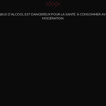
ABUS D’ALCOOL EST DANGEREUX POUR LA SANTÉ. À CONSOMMER A
MODÉRATION.
INE CLOS DES
BERNARD-MASSARD
CHÂTEAU DE
ROCHERS
PIBARNON
Pinot Noir Rosé MN
AOP
etite Fleur des
Bandol Rosé
ochers Rosé
2024
2024
2024
cl /
17
,04
75cl /
13
,40
75cl /
34
,75
15
12
31
,34€
,06€
,27€
Livraison Gratuite
Sécurisé
Livrais
À partir de 200€ d’achat
e 100% sécurisé
Sur votre lieu de tr