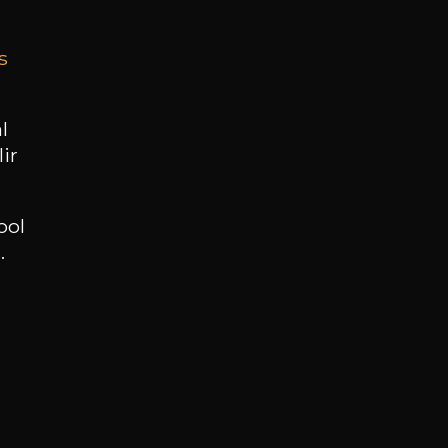
s
BESOIN D’UN CONSEIL ?
NOTRE SOMMELIER VOUS ACCOMPAGNE
l
ir
JE ME LAISSE GUIDER
ool
.