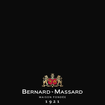
SON BROTTE
CHAMPAGNE DEUTZ
CHAMPAGNE DEUTZ
 Côtes du Rhône
Blanc de Blancs
Blanc de Blancs
2023
2019
2020
98
/
150cl /
199
t indisponible
75cl /
,56€
,86€