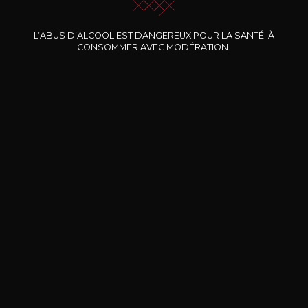
Nos promotions
L’ABUS D’ALCOOL EST DANGEREUX POUR LA SANTÉ. À
CONSOMMER AVEC MODÉRATION.
DOMAINE CLOS DES
BERNARD-MASSARD
CHÂ
ROCHERS
Pinot Noir Rosé MN AOP
La Petite Fleur des Rochers
2024