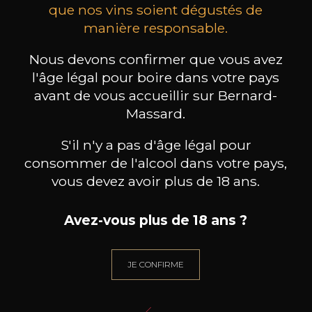
que nos vins soient dégustés de
manière responsable.
MAISON BROTTE
CHAMPAGNE DEUTZ
CH
Esprit Côtes du Rhône
Blanc de Blancs
Nous devons confirmer que vous avez
2023
2019
l'âge légal pour boire dans votre pays
199
/
Produit indisponible
avant de vous accueillir sur Bernard-
150cl /
75
,86€
Massard.
S'il n'y a pas d'âge légal pour
consommer de l'alcool dans votre pays,
vous devez avoir plus de 18 ans.
BESOIN D’UN CONSEIL ?
Avez-vous plus de 18 ans ?
NOTRE SOMMELIER VOUS ACCOMPAGNE
JE ME LAISSE GUIDER
JE CONFIRME