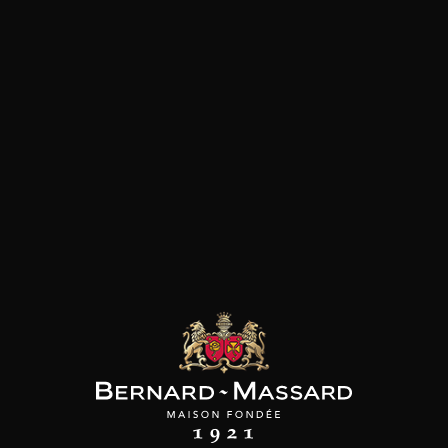
SON BROTTE
CHAMPAGNE DEUTZ
CHAMPAGNE DEUTZ
 Côtes du Rhône
Blanc de Blancs
Blanc de Blancs
2023
2019
2020
98
/
150cl /
199
t indisponible
75cl /
,56€
,86€