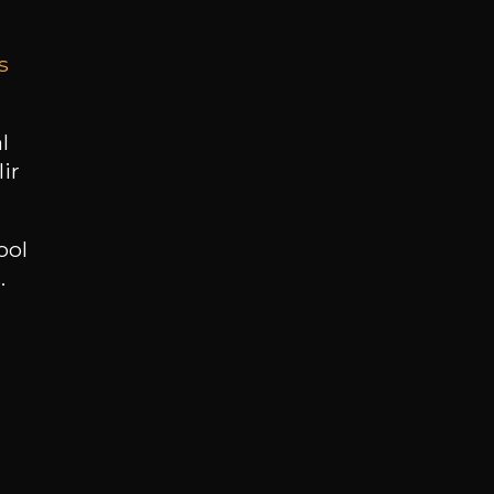
s
BESOIN D’UN CONSEIL ?
NOTRE SOMMELIER VOUS ACCOMPAGNE
l
ir
JE ME LAISSE GUIDER
ool
.