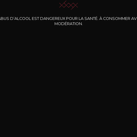
ABUS D’ALCOOL EST DANGEREUX POUR LA SANTÉ. À CONSOMMER A
MODÉRATION.
INE CLOS DES
BERNARD-MASSARD
CHÂTEAU DE
ROCHERS
PIBARNON
Pinot Noir Rosé MN
AOP
etite Fleur des
Bandol Rosé
ochers Rosé
2024
2024
2024
cl /
17
,04
75cl /
13
,40
75cl /
34
,75
15
12
31
,34€
,06€
,27€
Livraison Gratuite
Sécurisé
Livrais
À partir de 200€ d’achat
e 100% sécurisé
Sur votre lieu de tr