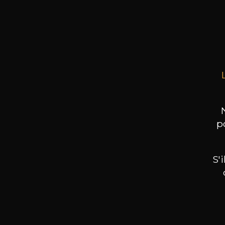
DO
Morg
75cl 
p
S'