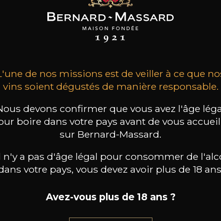
MAINE JEAN
DOMAINE JEAN
DOMAINE JEAN
FOILLARD
FOILLARD
FOILLARD
on Côte du Py
Morgon Cuvée
Morgon Classique
Corcelette
2024
2024
2024
33
32
21
/
75cl /
75cl /
,70€
,83€
,55€
L'une de nos missions est de veiller à ce que no
vins soient dégustés de manière responsable.
Nous devons confirmer que vous avez l'âge léga
our boire dans votre pays avant de vous accueill
sur Bernard-Massard.
il n'y a pas d'âge légal pour consommer de l'alc
dans votre pays, vous devez avoir plus de 18 ans
Avez-vous plus de 18 ans ?