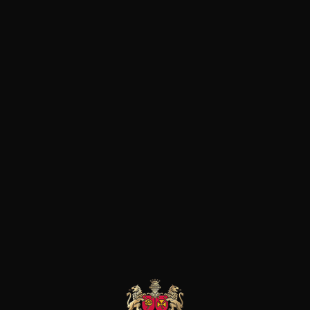
en cours de certification. Et le
naturellement possible avec l
entière et en macération car
une utilisation minimale du di
redoutable, au fil des ans et d
partie des grands noms incont