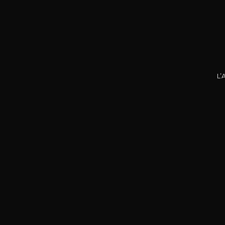
Nos promotions
L’
DOMA
La P
R
75