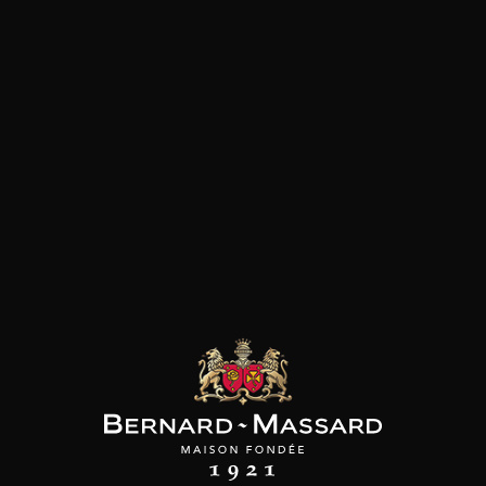
SON BROTTE
CHAMPAGNE DEUTZ
CHAMPAGNE DEUTZ
 Côtes du Rhône
Blanc de Blancs
Blanc de Blancs
2023
2019
2020
98
/
150cl /
199
t indisponible
75cl /
,56€
,86€