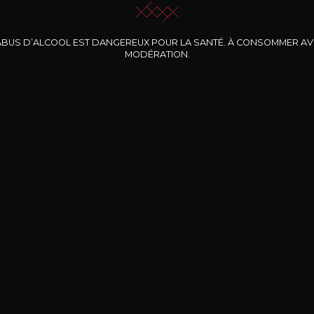
ABUS D’ALCOOL EST DANGEREUX POUR LA SANTÉ. À CONSOMMER A
MODÉRATION.
INE CLOS DES
BERNARD-MASSARD
CHÂTEAU DE
ROCHERS
PIBARNON
Pinot Noir Rosé MN
AOP
etite Fleur des
Bandol Rosé
ochers Rosé
2024
2024
2024
cl /
17
,04
75cl /
13
,40
75cl /
34
,75
15
12
31
,34€
,06€
,27€
Livraison Gratuite
Sécurisé
Livrais
À partir de 200€ d’achat
e 100% sécurisé
Sur votre lieu de tr