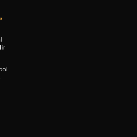
s
BESOIN D’UN CONSEIL ?
NOTRE SOMMELIER VOUS ACCOMPAGNE
l
ir
JE ME LAISSE GUIDER
ool
.