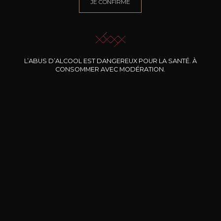
JE CONFIRME
NOTRE SOMMELIER VOUS ACCOMPAGNE
JE ME LAISSE GUIDER
L’ABUS D’ALCOOL EST DANGEREUX POUR LA SANTÉ. À
CONSOMMER AVEC MODÉRATION.
Nos promotions