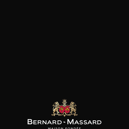
Tex mex
Gibier
Pâtes
Pizza
Plat végétarien
Viande rouge
les clients qui ont acheté ce
produit ont également acheté
ceux-ci