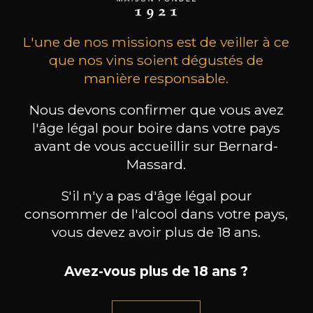
L'une de nos missions est de veiller à ce
que nos vins soient dégustés de
manière responsable.
Nous devons confirmer que vous avez
l'âge légal pour boire dans votre pays
MAISON BROTTE
CHAMPAGNE DEUTZ
CH
avant de vous accueillir sur Bernard-
Esprit Côtes du Rhône
Blanc de Blancs
2023
2019
Massard.
199
/
Produit indisponible
S'il n'y a pas d'âge légal pour
150cl /
75
,86€
consommer de l'alcool dans votre pays,
vous devez avoir plus de 18 ans.
Avez-vous plus de 18 ans ?
BESOIN D’UN CONSEIL ?