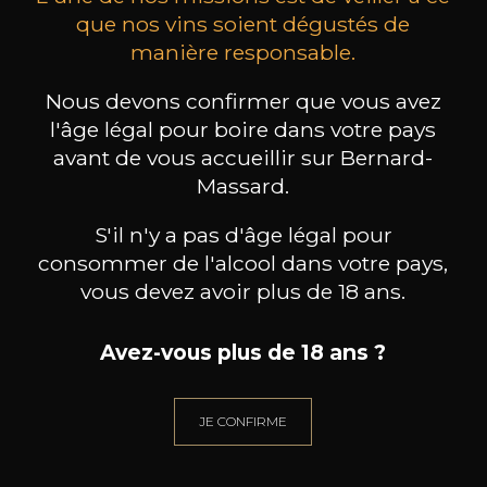
que nos vins soient dégustés de
manière responsable.
MAISON BROTTE
CHAMPAGNE DEUTZ
CH
Esprit Côtes du Rhône
Blanc de Blancs
Nous devons confirmer que vous avez
2023
2019
l'âge légal pour boire dans votre pays
avant de vous accueillir sur Bernard-
199
/
Produit indisponible
150cl /
75
Massard.
,86€
S'il n'y a pas d'âge légal pour
consommer de l'alcool dans votre pays,
vous devez avoir plus de 18 ans.
BESOIN D’UN CONSEIL ?
Avez-vous plus de 18 ans ?
NOTRE SOMMELIER VOUS ACCOMPAGNE
JE CONFIRME
JE ME LAISSE GUIDER