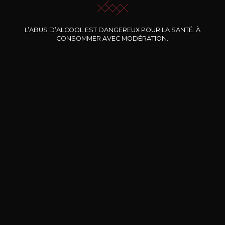
Nos promotions
L’ABUS D’ALCOOL EST DANGEREUX POUR LA SANTÉ. À
CONSOMMER AVEC MODÉRATION.
DOMAINE CLOS DES
BERNARD-MASSARD
CHÂ
ROCHERS
Pinot Noir Rosé MN AOP