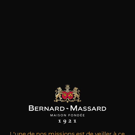
les clients qui ont acheté ce
produit ont également acheté
ceux-ci
L'une de nos missions est de veiller à ce