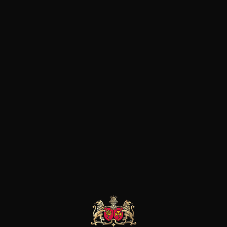
LE MOT DU SOMMELIER
Robe rouge grenat de belle intensité, reflets
violines. Nez ouvert, arômes de fruits rouges et
noirs. Bouche à l’attaque souple, fruité.
Potentiel de garde : 5 ans
les clients qui ont acheté ce
produit ont également acheté
ceux-ci