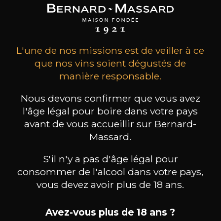
L'une de nos missions est de veiller à ce
que nos vins soient dégustés de
manière responsable.
Nous devons confirmer que vous avez
l'âge légal pour boire dans votre pays
avant de vous accueillir sur Bernard-
Massard.
MAISON BROTTE
CHAMPAGNE DEUTZ
CH
Esprit Côtes du Rhône
Blanc de Blancs
2023
2019
S'il n'y a pas d'âge légal pour
consommer de l'alcool dans votre pays,
199
/
Produit indisponible
vous devez avoir plus de 18 ans.
150cl /
75
,86€
Avez-vous plus de 18 ans ?