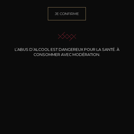
JE CONFIRME
BESOIN D’UN CONSEIL ?
NOTRE SOMMELIER VOUS ACCOMPAGNE
JE ME LAISSE GUIDER
L’ABUS D’ALCOOL EST DANGEREUX POUR LA SANTÉ. À
CONSOMMER AVEC MODÉRATION.
Nos promotions