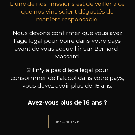
L'une de nos missions est de veiller à ce
que nos vins soient dégustés de
manière responsable.
MAISON BROTTE
CHAMPAGNE DEUTZ
CH
Nous devons confirmer que vous avez
Esprit Côtes du Rhône
Blanc de Blancs
l'âge légal pour boire dans votre pays
2023
2019
avant de vous accueillir sur Bernard-
199
/
Produit indisponible
Massard.
150cl /
75
,86€
S'il n'y a pas d'âge légal pour
consommer de l'alcool dans votre pays,
vous devez avoir plus de 18 ans.
Avez-vous plus de 18 ans ?
BESOIN D’UN CONSEIL ?
NOTRE SOMMELIER VOUS ACCOMPAGNE
JE CONFIRME
JE ME LAISSE GUIDER