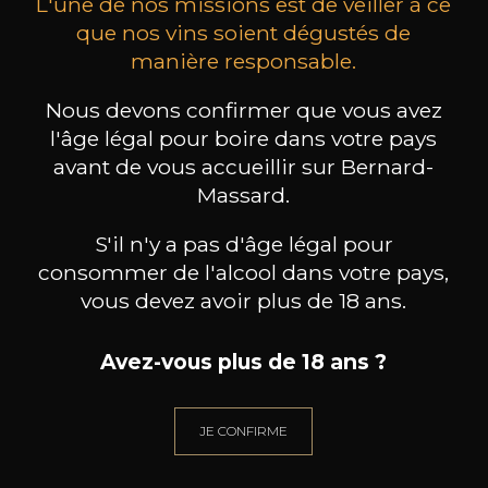
L'une de nos missions est de veiller à ce
que nos vins soient dégustés de
manière responsable.
MAISON BROTTE
CHAMPAGNE DEUTZ
CH
Nous devons confirmer que vous avez
Esprit Côtes du Rhône
Blanc de Blancs
2023
2019
l'âge légal pour boire dans votre pays
avant de vous accueillir sur Bernard-
199
/
Produit indisponible
Massard.
150cl /
75
,86€
S'il n'y a pas d'âge légal pour
consommer de l'alcool dans votre pays,
vous devez avoir plus de 18 ans.
Avez-vous plus de 18 ans ?
BESOIN D’UN CONSEIL ?
NOTRE SOMMELIER VOUS ACCOMPAGNE
JE CONFIRME
JE ME LAISSE GUIDER