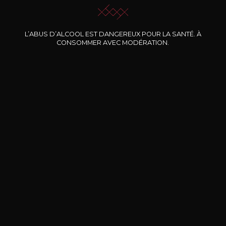
L’ABUS D’ALCOOL EST DANGEREUX POUR LA SANTÉ. À
Nos promotions
CONSOMMER AVEC MODÉRATION.
DOMAINE CLOS DES
BERNARD-MASSARD
CHÂ