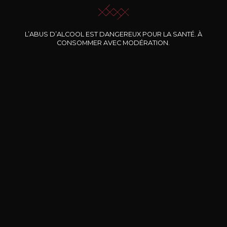
L’ABUS D’ALCOOL EST DANGEREUX POUR LA SANTÉ. À
Nos promotions
CONSOMMER AVEC MODÉRATION.
DOMAINE CLOS DES
BERNARD-MASSARD
CHÂ