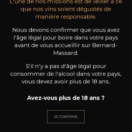
L'une de nos missions est de veiller à ce
que nos vins soient dégustés de
manière responsable.
MAISON BROTTE
CHAMPAGNE DEUTZ
CH
Nous devons confirmer que vous avez
Esprit Côtes du Rhône
Blanc de Blancs
2023
2019
l'âge légal pour boire dans votre pays
avant de vous accueillir sur Bernard-
199
/
Produit indisponible
Massard.
150cl /
75
,86€
S'il n'y a pas d'âge légal pour
consommer de l'alcool dans votre pays,
vous devez avoir plus de 18 ans.
Avez-vous plus de 18 ans ?
BESOIN D’UN CONSEIL ?
NOTRE SOMMELIER VOUS ACCOMPAGNE
JE CONFIRME
JE ME LAISSE GUIDER