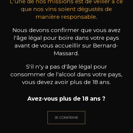
L'une de nos missions est de veiller à ce
que nos vins soient dégustés de
manière responsable.
MAISON BROTTE
CHAMPAGNE DEUTZ
CH
Nous devons confirmer que vous avez
Esprit Côtes du Rhône
Blanc de Blancs
2023
2019
l'âge légal pour boire dans votre pays
avant de vous accueillir sur Bernard-
199
/
Produit indisponible
Massard.
150cl /
75
,86€
S'il n'y a pas d'âge légal pour
consommer de l'alcool dans votre pays,
vous devez avoir plus de 18 ans.
Avez-vous plus de 18 ans ?
BESOIN D’UN CONSEIL ?
NOTRE SOMMELIER VOUS ACCOMPAGNE
JE CONFIRME
JE ME LAISSE GUIDER