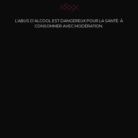
L’ABUS D’ALCOOL EST DANGEREUX POUR LA SANTÉ. À
Nos promotions
CONSOMMER AVEC MODÉRATION.
DOMAINE CLOS DES
BERNARD-MASSARD
CHÂ