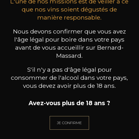
L'une de nos missions est de veiller à ce
que nos vins soient dégustés de
manière responsable.
MAISON BROTTE
CHAMPAGNE DEUTZ
CH
Nous devons confirmer que vous avez
Esprit Côtes du Rhône
Blanc de Blancs
2023
2019
l'âge légal pour boire dans votre pays
avant de vous accueillir sur Bernard-
199
/
Produit indisponible
Massard.
150cl /
75
,86€
S'il n'y a pas d'âge légal pour
consommer de l'alcool dans votre pays,
vous devez avoir plus de 18 ans.
Avez-vous plus de 18 ans ?
BESOIN D’UN CONSEIL ?
NOTRE SOMMELIER VOUS ACCOMPAGNE
JE CONFIRME
JE ME LAISSE GUIDER