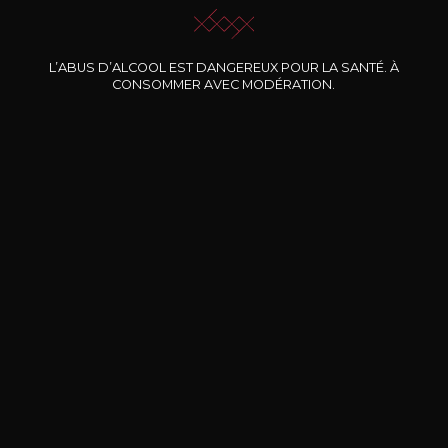
L’ABUS D’ALCOOL EST DANGEREUX POUR LA SANTÉ. À
Nos promotions
CONSOMMER AVEC MODÉRATION.
DOMAINE CLOS DES
BERNARD-MASSARD
CHÂ