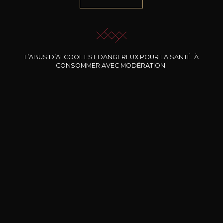
NOTRE SOMMELIER VOUS ACCOMPAGNE
JE ME LAISSE GUIDER
L’ABUS D’ALCOOL EST DANGEREUX POUR LA SANTÉ. À
CONSOMMER AVEC MODÉRATION.
Nos promotions