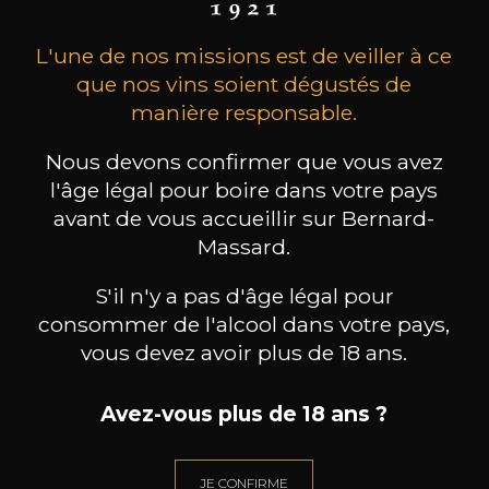
L'une de nos missions est de veiller à ce
que nos vins soient dégustés de
manière responsable.
Nous devons confirmer que vous avez
l'âge légal pour boire dans votre pays
LA JULIENNE "LES
LA JULIENNE "LES
L
GENDRES"
GENDRES"
avant de vous accueillir sur Bernard-
La Gloire de Mon Père
Domaine Albert de Conti La
Domain
Massard.
Vigne d’Albert
2023
2023
14
12
S'il n'y a pas d'âge légal pour
75cl /
75cl /
75
,27€
,26€
consommer de l'alcool dans votre pays,
vous devez avoir plus de 18 ans.
Avez-vous plus de 18 ans ?
BESOIN D’UN CONSEIL ?
JE CONFIRME