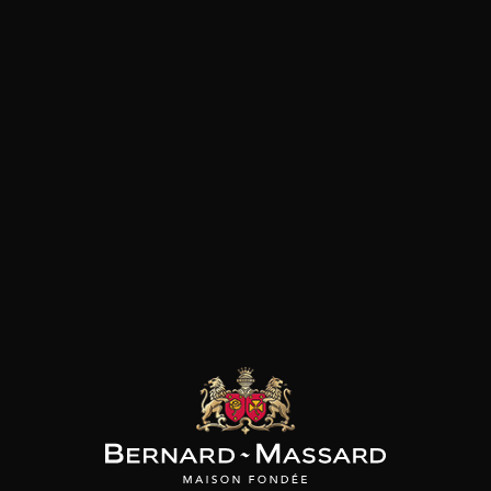
Culture
bio
les clients qui ont acheté ce
produit ont également acheté
ceux-ci