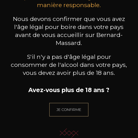
MAISON BROTTE
CHAMPAGNE DEUTZ
CH
manière responsable.
Esprit Côtes du Rhône
Blanc de Blancs
2023
2019
Nous devons confirmer que vous avez
199
/
Produit indisponible
l'âge légal pour boire dans votre pays
150cl /
75
,86€
avant de vous accueillir sur Bernard-
Massard.
S'il n'y a pas d'âge légal pour
consommer de l'alcool dans votre pays,
vous devez avoir plus de 18 ans.
BESOIN D’UN CONSEIL ?
NOTRE SOMMELIER VOUS ACCOMPAGNE
Avez-vous plus de 18 ans ?
JE ME LAISSE GUIDER
JE CONFIRME
Nos promotions