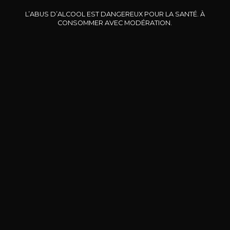
L’ABUS D’ALCOOL EST DANGEREUX POUR LA SANTÉ. À
CONSOMMER AVEC MODÉRATION.
DOMAINE CLOS DES
BERNARD-MASSARD
CHÂ
ROCHERS
Pinot Noir Rosé MN AOP
La Petite Fleur des Rochers
2024
Rosé
2024