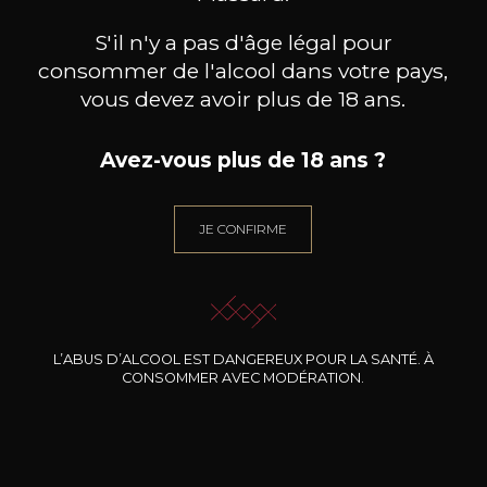
S'il n'y a pas d'âge légal pour
consommer de l'alcool dans votre pays,
vous devez avoir plus de 18 ans.
Avez-vous plus de 18 ans ?
POL ROGER
POL ROGER
Brut – Millésimé
Cuvée Winston Churchill
Cuvé
2018
2015
76
229
JE CONFIRME
75cl /
75cl /
75c
,05€
,14€
L’ABUS D’ALCOOL EST DANGEREUX POUR LA SANTÉ. À
CONSOMMER AVEC MODÉRATION.
BESOIN D’UN CONSEIL ?
NOTRE SOMMELIER VOUS ACCOMPAGNE