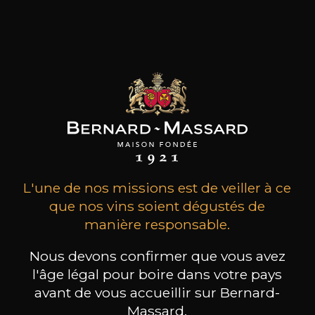
d’une indépendance consacrée depuis plus de
170 ans. Pol Roger élabore et commercialise une
gamme complète de champagnes à la qualité
reconnue par tous, professionnels comme
amateurs du monde entier. Avec
les clients qui ont acheté ce
produit ont également acheté
ceux-ci
L'une de nos missions est de veiller à ce
que nos vins soient dégustés de
manière responsable.
Nous devons confirmer que vous avez
l'âge légal pour boire dans votre pays
avant de vous accueillir sur Bernard-
Massard.