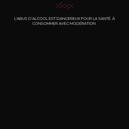
Nos promotions
L’ABUS D’ALCOOL EST DANGEREUX POUR LA SANTÉ. À
CONSOMMER AVEC MODÉRATION.
DOMAINE CLOS DES
BERNARD-MASSARD
CHÂ
ROCHERS
Pinot Noir Rosé MN AOP