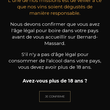
L'une de nos missions est de veiller à ce
que nos vins soient dégustés de
manière responsable.
CHÂTEAU LA TOUR DE
CHÂTEAU LA TOUR DE
CHÂ
L'EVEQUE
L'EVEQUE
Nous devons confirmer que vous avez
Pétale de Rose
Pétale de Rose
l'âge légal pour boire dans votre pays
2025
2024
avant de vous accueillir sur Bernard-
17
150cl /
38
,75
Massard.
34
75cl /
75
,14€
,87€
S'il n'y a pas d'âge légal pour
consommer de l'alcool dans votre pays,
vous devez avoir plus de 18 ans.
BESOIN D’UN CONSEIL ?
Avez-vous plus de 18 ans ?
NOTRE SOMMELIER VOUS ACCOMPAGNE
JE ME LAISSE GUIDER
JE CONFIRME