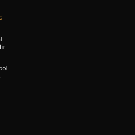
s
BESOIN D’UN CONSEIL ?
NOTRE SOMMELIER VOUS ACCOMPAGNE
l
ir
JE ME LAISSE GUIDER
ool
.