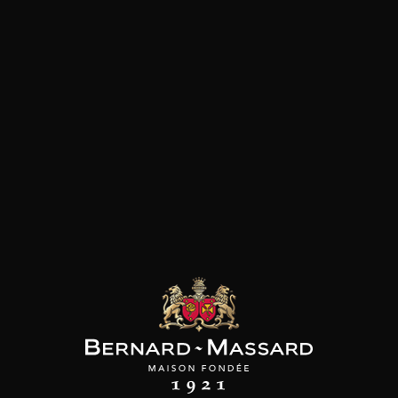
SON BROTTE
LEIZAOLA
DOMAINE CLOS DES
ROCHERS
 Côtes du Rhône
Paloma del Sacramento
Rioja
Prototype Chardonnay
2023
2022
2024
18
39
/
t indisponible
75cl /
75cl /
,72€
,90€