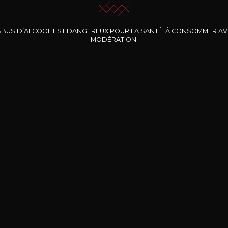
ABUS D’ALCOOL EST DANGEREUX POUR LA SANTÉ. À CONSOMMER A
MODÉRATION.
INE CLOS DES
BERNARD-MASSARD
CHÂTEAU DE
ROCHERS
PIBARNON
Pinot Noir Rosé MN
AOP
etite Fleur des
Bandol Rosé
ochers Rosé
2024
2024
2024
cl /
17
,04
75cl /
13
,40
75cl /
34
,75
15
12
31
,34€
,06€
,27€
Livraison Gratuite
Sécurisé
Livrais
À partir de 200€ d’achat
e 100% sécurisé
Sur votre lieu de tr