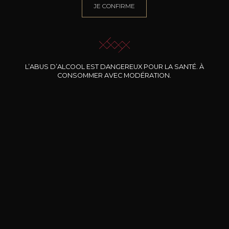
JE CONFIRME
BESOIN D’UN CONSEIL ?
NOTRE SOMMELIER VOUS ACCOMPAGNE
JE ME LAISSE GUIDER
L’ABUS D’ALCOOL EST DANGEREUX POUR LA SANTÉ. À
CONSOMMER AVEC MODÉRATION.
Nos promotions