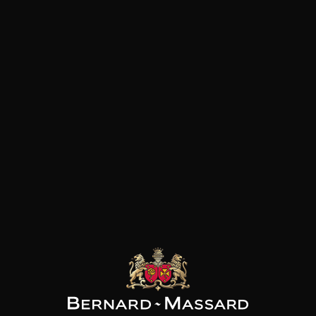
Acidulé et vif
BBQ
Agrumes
Tex mex
Floral
Pâtes
Fruité à chair blanc
Pizza
Fruits rouges
Plat végétarien
Poisson et crustacé
Viande blanche
les clients qui ont acheté ce
produit ont également acheté
ceux-ci