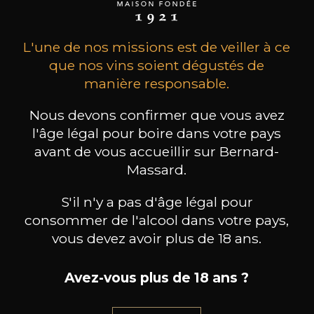
L'une de nos missions est de veiller à ce
que nos vins soient dégustés de
manière responsable.
Nous devons confirmer que vous avez
l'âge légal pour boire dans votre pays
CHATEAU L'ANTICAILLE
CHATEAU L'ANTICAILLE
avant de vous accueillir sur Bernard-
Côtes de Provence
Côtes de Provence
Es
Massard.
2023
2022
S'il n'y a pas d'âge légal pour
24
24
/
Pr
150cl /
150cl /
consommer de l'alcool dans votre pays,
,68€
,68€
vous devez avoir plus de 18 ans.
Avez-vous plus de 18 ans ?