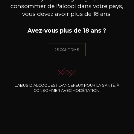
consommer de l'alcool dans votre pays,
vous devez avoir plus de 18 ans.
MAISON BROTTE
CHAMPAGNE DEUTZ
CH
Esprit Côtes du Rhône
Blanc de Blancs
Avez-vous plus de 18 ans ?
2023
2019
199
/
Produit indisponible
JE CONFIRME
150cl /
75
,86€
L’ABUS D’ALCOOL EST DANGEREUX POUR LA SANTÉ. À
CONSOMMER AVEC MODÉRATION.
BESOIN D’UN CONSEIL ?
NOTRE SOMMELIER VOUS ACCOMPAGNE
JE ME LAISSE GUIDER