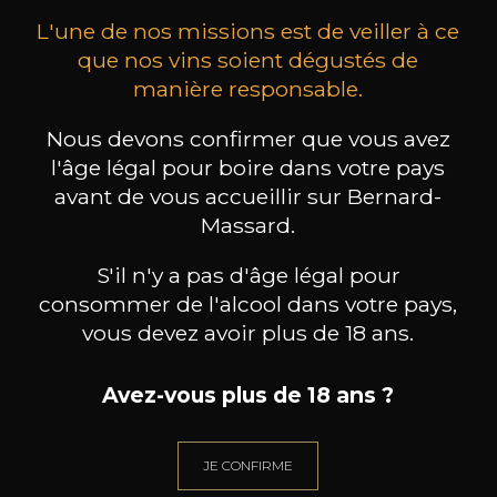
L'une de nos missions est de veiller à ce
que nos vins soient dégustés de
manière responsable.
Nous devons confirmer que vous avez
DOMAINE JABOULET
DOMAINE JABOULET
DO
l'âge légal pour boire dans votre pays
Condrieu « Les Grands
Crozes-Hermitage « Les Jalets »
Côtes
Amandiers »
2023
avant de vous accueillir sur Bernard-
2022
Massard.
93
19
75cl /
75cl /
,60€
,31€
S'il n'y a pas d'âge légal pour
consommer de l'alcool dans votre pays,
vous devez avoir plus de 18 ans.
Avez-vous plus de 18 ans ?
BESOIN D’UN CONSEIL ?
NOTRE SOMMELIER VOUS ACCOMPAGNE
JE CONFIRME