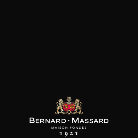
Fruits rouges
Pizza
Groseilles
Plats végétariens
les clients qui ont acheté ce
produit ont également acheté
ceux-ci