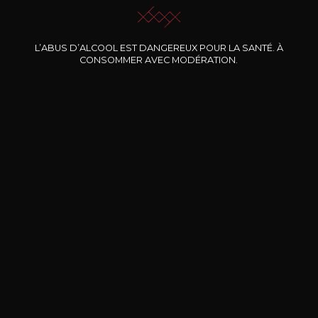
L’ABUS D’ALCOOL EST DANGEREUX POUR LA SANTÉ. À
Nos promotions
CONSOMMER AVEC MODÉRATION.
DOMAINE CLOS DES
BERNARD-MASSARD
CHÂ