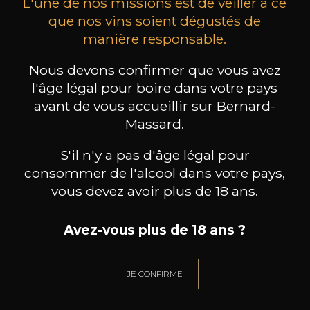
L'une de nos missions est de veiller à ce
que nos vins soient dégustés de
manière responsable.
DOMAINE ALEX FOILLARD
DOMAINE ALEX FOILLARD
DOMA
Nous devons confirmer que vous avez
Beaujolais Villages
Côte de Brouilly
2024
2023
l'âge légal pour boire dans votre pays
avant de vous accueillir sur Bernard-
75cl /
75cl /
Massard.
Produit indisponible
Produit indisponible
Pr
S'il n'y a pas d'âge légal pour
consommer de l'alcool dans votre pays,
vous devez avoir plus de 18 ans.
Avez-vous plus de 18 ans ?
BESOIN D’UN CONSEIL ?
NOTRE SOMMELIER VOUS ACCOMPAGNE
JE CONFIRME
JE ME LAISSE GUIDER