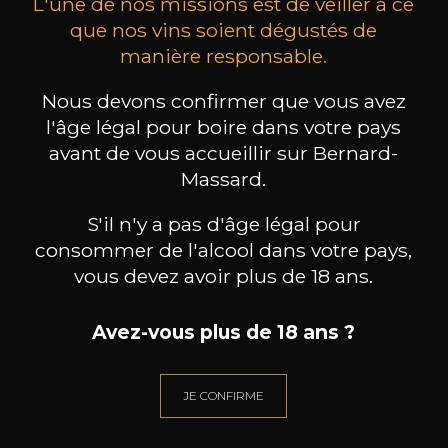
L'une de nos missions est de veiller à ce
que nos vins soient dégustés de
manière responsable.
DOMAINE ALEX FOILLARD
DOMAINE ALEX FOILLARD
DOMA
Nous devons confirmer que vous avez
Beaujolais Villages
Côte de Brouilly
2024
2023
l'âge légal pour boire dans votre pays
avant de vous accueillir sur Bernard-
75cl /
75cl /
Massard.
Produit indisponible
Produit indisponible
Pr
S'il n'y a pas d'âge légal pour
consommer de l'alcool dans votre pays,
vous devez avoir plus de 18 ans.
Avez-vous plus de 18 ans ?
BESOIN D’UN CONSEIL ?
NOTRE SOMMELIER VOUS ACCOMPAGNE
JE CONFIRME
JE ME LAISSE GUIDER