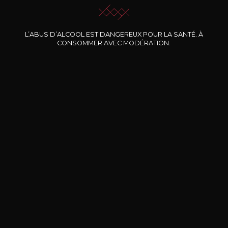
L’ABUS D’ALCOOL EST DANGEREUX POUR LA SANTÉ. À
Nos promotions
CONSOMMER AVEC MODÉRATION.
DOMAINE CLOS DES
BERNARD-MASSARD
CHÂ