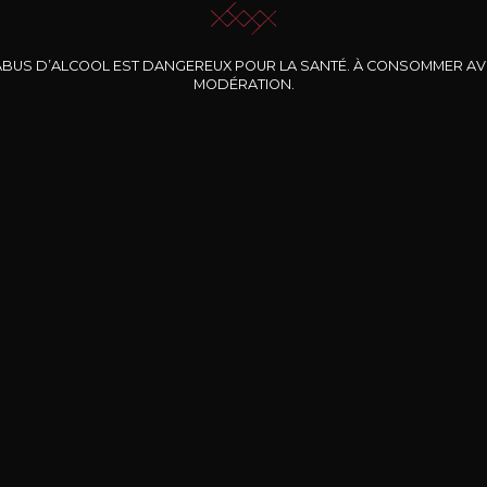
ABUS D’ALCOOL EST DANGEREUX POUR LA SANTÉ. À CONSOMMER A
MODÉRATION.
INE CLOS DES
BERNARD-MASSARD
CHÂTEAU DE
ROCHERS
PIBARNON
Pinot Noir Rosé MN
AOP
etite Fleur des
Bandol Rosé
ochers Rosé
2024
2024
2024
cl /
17
,04
75cl /
13
,40
75cl /
34
,75
15
12
31
,34€
,06€
,27€
Livraison Gratuite
Sécurisé
Livrais
À partir de 200€ d’achat
e 100% sécurisé
Sur votre lieu de tr