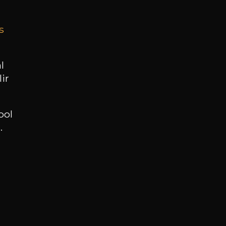
s
BESOIN D’UN CONSEIL ?
NOTRE SOMMELIER VOUS ACCOMPAGNE
l
ir
JE ME LAISSE GUIDER
ool
.