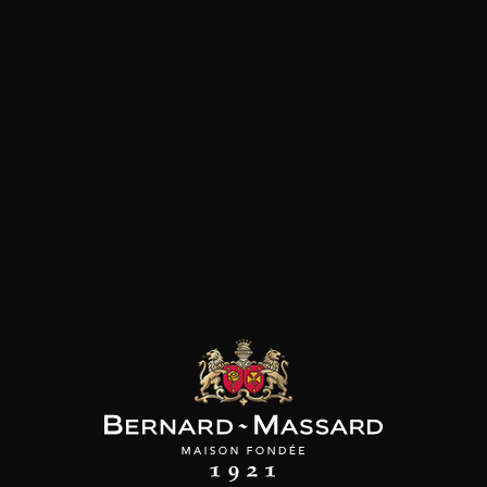
INE JABOULET
DOMAINE JABOULET
DOMAINE JABOULET
eu « Les Grands
Crozes-Hermitage « Les
Côtes du Rhône
mandiers »
Jalets »
« Parallèle 45 »
2022
2023
2024
93
19
9
/
75cl /
75cl /
,60€
,31€
,95€